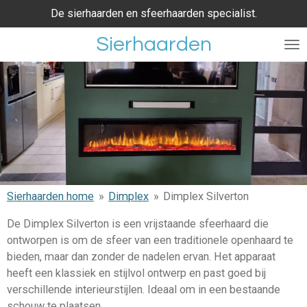
De sierhaarden en sfeerhaarden specialist.
Ga
direct
Sierhaarden
naar
de
hoofdinhoud
Sierhaarden home
»
Dimplex
»
Dimplex Silverton
De Dimplex Silverton is een vrijstaande sfeerhaard die
ontworpen is om de sfeer van een traditionele openhaard te
bieden, maar dan zonder de nadelen ervan. Het apparaat
heeft een klassiek en stijlvol ontwerp en past goed bij
verschillende interieurstijlen. Ideaal om in een bestaande
schouw te plaatsen.