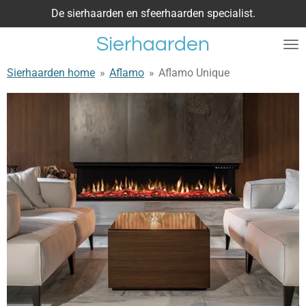
De sierhaarden en sfeerhaarden specialist.
Ga
direct
Sierhaarden
naar
de
Sierhaarden home
»
Aflamo
»
Aflamo Unique
hoofdinhoud